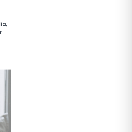
ía,
r