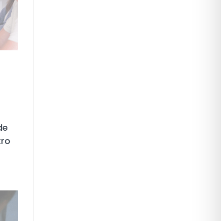
de
tro