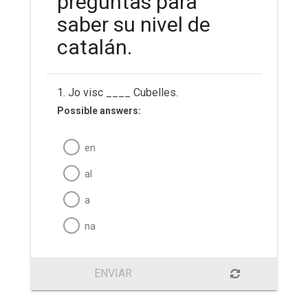
preguntas para
saber su nivel de
catalán.
1. Jo visc ____ Cubelles.
Possible answers:
en
al
a
na
ENVIAR